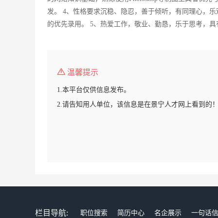
发。 4、性格要求沉稳、隐忍，善于倾听，有同理心，
的优先录用。 5、热爱工作，敬业、勤恳，乐于思考，
温馨提示
1.本平台仅供信息发布。
2.请告知用人单位，该信息是在景宁人才网上看到的
栏目导航:
职位搜索
简历中心
名企展示
一句话