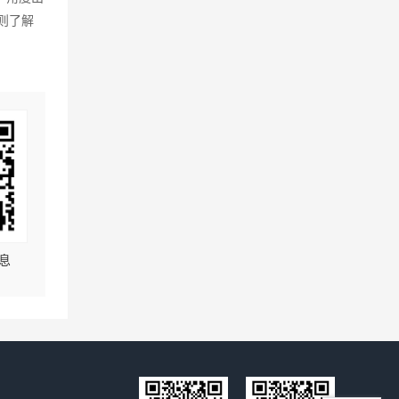
则了解
息