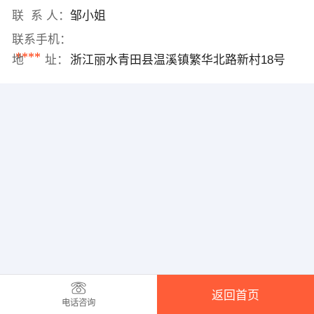
联 系 人：
邹小姐
联系手机：
****
地 址：
浙江丽水青田县温溪镇繁华北路新村18号
返回首页
电话咨询